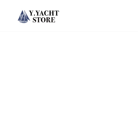
ス
キ
ッ
プ
し
て
コ
ン
テ
ン
ツ
に
移
動
す
る