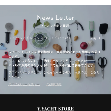
News Letter
メールマガジン購読
登録
ワイヨット ストアの最新情報や、会員限定のセール情報をお届け
します。
※アドレスを入力して「登録」ボタンを押してください。
※メルマガ内のリンクからいつでも簡単に配信解除できます。
プライバシーポリシー、ご利⽤規約をご確認、同意の上、ご登録
ください。
プライバシーポリシー
ご利⽤規約