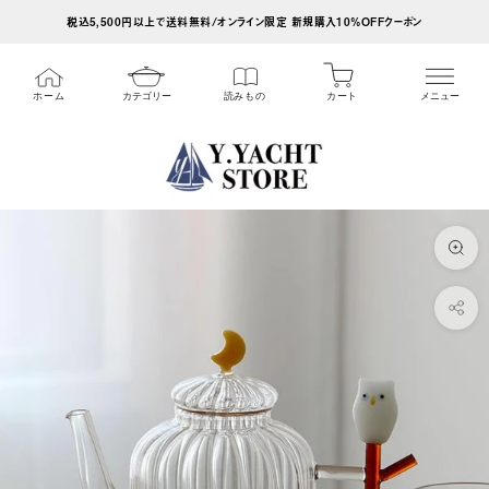
ス
税込5,500円以上で送料無料/オンライン限定 新規購入10%OFFクーポン
キ
ッ
カート
ホーム
カテゴリー
読みもの
メニュー
プ
し
て
コ
ン
テ
ン
ツ
に
移
動
す
る