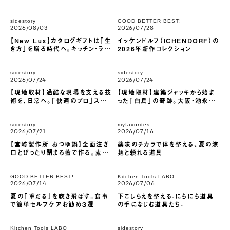
sidestory
GOOD BETTER BEST!
2026/08/03
2026/07/28
【New Lux】カタログギフトは「生
イッケンドルフ（ICHENDORF）の
き方」を贈る時代へ。キッチン・ライ
2026年新作コレクション
フスタイル専門店が本気でつくった
新しいラグジュアリー
sidestory
sidestory
2026/07/24
2026/07/24
【現地取材】過酷な現場を支える技
【現地取材】建築ジャッキから始ま
術を、日常へ。「快適のプロ」スイデ
った「白鳥」の奇跡。大阪・池永鉄
ンが本気で開発、至高の風を生み
工で見た、専門店の口溶けをおうち
出す「cocono airy fan」
で再現する「SWAN」かき氷機
sidestory
myfavorites
2026/07/21
2026/07/16
【宮﨑製作所 おつゆ鍋】全面注ぎ
薬味のチカラで体を整える、夏の涼
口とぴったり閉まる蓋で作る。素材
麺と頼れる道具
の旨味を引き出す「重ね煮」と「味
噌汁」の片手鍋
GOOD BETTER BEST!
Kitchen Tools LABO
2026/07/14
2026/07/06
夏の「重だる」を吹き飛ばす。食事
下ごしらえを整える-にちにち道具
で簡単セルフケアお勧め３選
の手になじむ道具たち-
Kitchen Tools LABO
sidestory