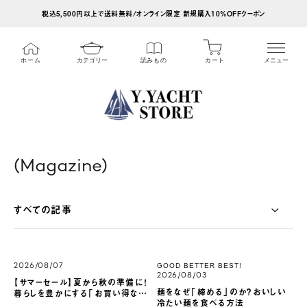
ス
税込5,500円以上で送料無料/オンライン限定 新規購入10%OFFクーポン
キ
ッ
カート
ホーム
カテゴリー
読みもの
メニュー
プ
し
て
コ
ン
テ
(Magazine)
ン
ツ
すべての記事
に
移
動
GOOD BETTER BEST!
2026/08/07
す
2026/08/03
【サマーセール】夏から秋の準備に！
麺をなぜ「締める」のか？おいしい
暮らしを豊かにする「お買い得な名
る
冷たい麺を食べる方法
品」4選