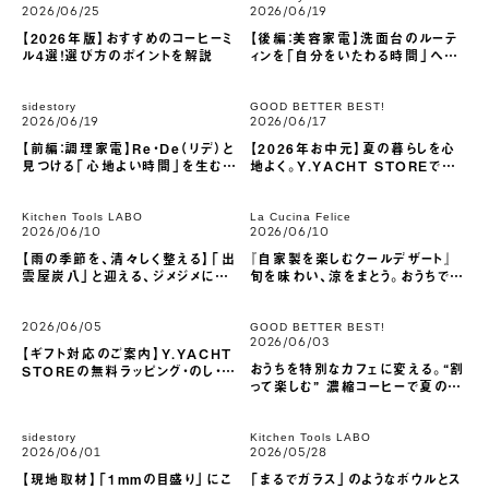
2026/06/25
2026/06/19
【2026年版】おすすめのコーヒーミ
【後編：美容家電】洗面台のルーテ
ル4選！選び方のポイントを解説
ィンを「自分をいたわる時間」へ。
Re・De（リデ）が常識を破った、驚
くほど軽くて優しい美容家電
sidestory
GOOD BETTER BEST!
2026/06/19
2026/06/17
【前編：調理家電】Re・De（リデ）と
【2026年お中元】夏の暮らしを心
見つける「心地よい時間」を生むた
地よく。Y.YACHT STOREで選
めの道具選び
ぶシチュエーション別お中元ギフト
Kitchen Tools LABO
La Cucina Felice
2026/06/10
2026/06/10
【雨の季節を、清々しく整える】「出
『自家製を楽しむクールデザート』
雲屋炭八」と迎える、ジメジメに負
旬を味わい、涼をまとう。おうちで過
けない心地よい暮らし
ごす上質な夏のひととき
GOOD BETTER BEST!
2026/06/05
2026/06/03
【ギフト対応のご案内】Y.YACHT
おうちを特別なカフェに変える。“割
STOREの無料ラッピング・のし・メ
って楽しむ” 濃縮コーヒーで夏の涼
ッセージカードの指定方法について
を味わう
sidestory
Kitchen Tools LABO
2026/06/01
2026/05/28
【現地取材】「1mmの目盛り」にこ
「まるでガラス」のようなボウルとス