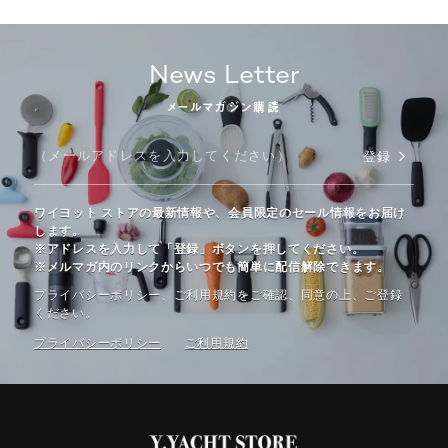
News Letter
メールマガジン購読
登録
ワイヨット ストアの最新情報や、会員限定のセール情報をお届け
します。
※アドレスを入力して「登録」ボタンを押してください。
※メルマガ内のリンクからいつでも簡単に配信解除できます。
プライバシーポリシー、ご利⽤規約をご確認、同意の上、ご登録
ください。
プライバシーポリシー
ご利⽤規約