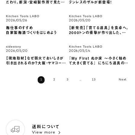
だわり。新潟・宮﨑製作所で見た、
テンレスのザルが新登場！
土鍋のジレンマを解消し「毎日のご
はん」をおいしく変える道具の系譜
Kitchen Tools LABO
Kitchen Tools LABO
2026/05/26
2026/05/20
梅仕事のすすめ
【新発売】「育てる道具」を食卓へ。
自家製梅酒づくりをはじめよう
2000トンの衝撃が作り出した、
TANZOフライパン＆ボウル
sidestory
Kitchen Tools LABO
2026/05/20
2026/05/14
【現地取材】なぜ弱火でおいしさが
『My First ぬか床 ～小さく始め
引き出されるのか？大阪・ヤマコーの
て大きく育てる』 にちにち道具のラ
「鍛造」現場で見た、ずっとそばに
ウンドキャニスターで始める、はじめ
置き続けたい道具を紡ぐ職人の誇
ての発酵生活
り
1
2
3
…
13
送料について
View more