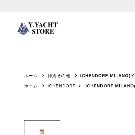
ス
キ
ッ
プ
し
て
コ
ン
テ
ホーム
雑貨その他
ICHENDORF MILA
ン
ホーム
ICHENDORF
ICHENDORF MIL
ツ
に
移
動
す
る