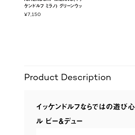
ケンドルフ ミラノ) グリーンウッ
ド ディフューザーボトル バタフ
¥7,150
ライ＆フラワー
Product Description
イッケンドルフならではの遊び心
ル ビー＆デュー