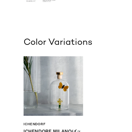
Color Variations
ICHENDORF
ICHENDORF MILANO(イッ