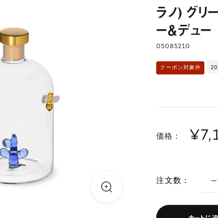
ラノ) グリ
ー＆デュー
05085210
2
クーポン対象外
¥7,
価格：
注文数：
カートに