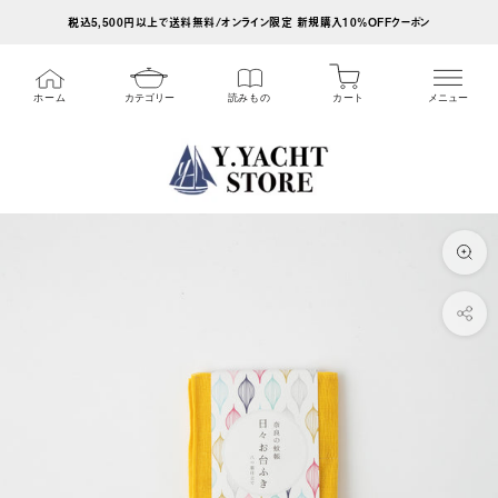
ス
税込5,500円以上で送料無料/オンライン限定 新規購入10%OFFクーポン
キ
ッ
カート
ホーム
カテゴリー
読みもの
メニュー
プ
し
て
コ
ン
テ
ン
ツ
に
移
動
す
る