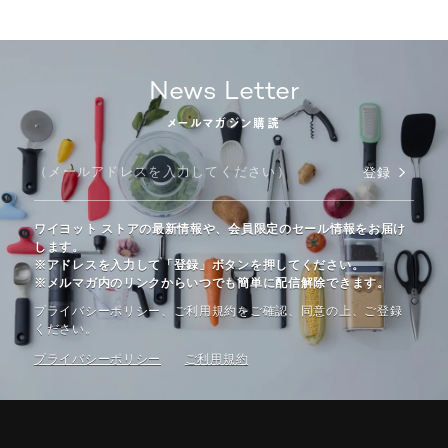
News Letter
メールマガジン購読
登録
ワイヨット ストアの最新情報や、会員限定のセール情報をお届け
します。
※アドレスを入力して「登録」ボタンを押してください。
※メルマガ内のリンクからいつでも簡単に配信解除できます。
プライバシーポリシー、ご利⽤規約をご確認、同意の上、ご登録
ください。
プライバシーポリシー
ご利⽤規約