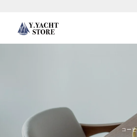
ス
キ
ッ
プ
し
て
コ
ン
テ
ン
ツ
に
移
動
す
コーヒ
る