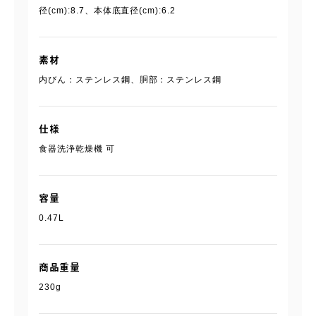
径(cm):8.7、本体底直径(cm):6.2
素材
内びん：ステンレス鋼、胴部：ステンレス鋼
仕様
食器洗浄乾燥機 可
容量
0.47L
商品重量
230g