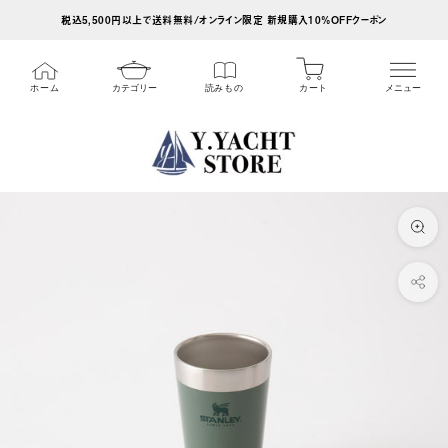
ス
税込5,500円以上で送料無料/オンライン限定 新規購入10%OFFクーポン
キ
ッ
カート
ホーム
カテゴリー
読みもの
メニュー
プ
し
て
コ
ン
テ
ン
ツ
に
移
動
す
る