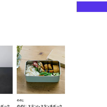
ののじ
チボック
ののじ ステンレスランチボック