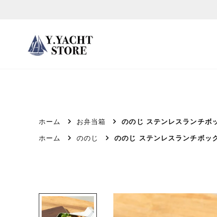
ス
キ
ッ
プ
し
て
コ
ン
テ
ホーム
お弁当箱
ののじ ステンレスランチボッ
ン
ホーム
ののじ
ののじ ステンレスランチボック
ツ
に
移
動
す
る