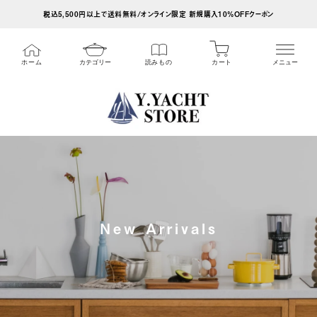
ス
税込5,500円以上で送料無料/オンライン限定 新規購入10%OFFクーポン
キ
ッ
カート
ホーム
カテゴリー
読みもの
メニュー
プ
し
て
コ
ン
テ
ン
ツ
New Arrivals
に
移
動
す
る