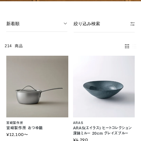
新着順
絞り込み検索
214
商品
宮﨑製作所
ARAS
宮﨑製作所 おつゆ鍋
ARAS(エイラス) ヒートコレクション
深鉢ミルー 20cm グレイズブルー
¥12,100
〜
¥4,290