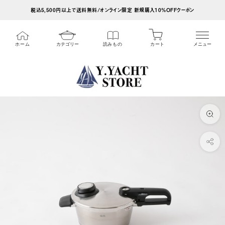
ス
税込5,500円以上で送料無料/オンライン限定 新規購入10%OFFクーポン
キ
ッ
カート
ホーム
カテゴリー
読みもの
メニュー
プ
し
て
コ
ン
テ
ン
ツ
に
移
動
す
る