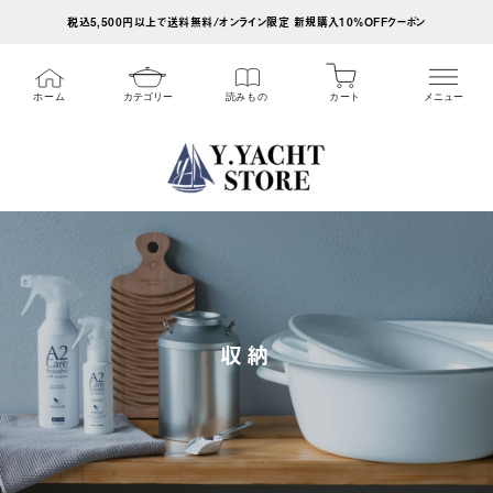
ス
税込5,500円以上で送料無料/オンライン限定 新規購入10%OFFクーポン
キ
ッ
カート
ホーム
カテゴリー
読みもの
メニュー
プ
し
て
コ
ン
テ
ン
ツ
収納
に
移
動
す
る