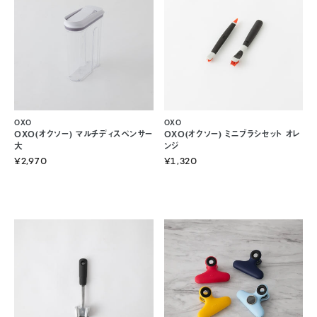
OXO
OXO
OXO(オクソー) マルチディスペンサー
OXO(オクソー) ミニブラシセット オレ
大
ンジ
¥2,970
¥1,320