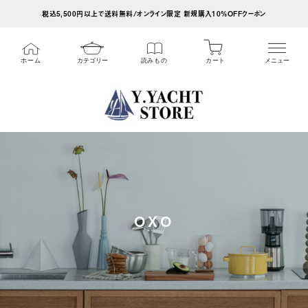
ス
税込5,500円以上で送料無料/オンライン限定 新規購入10%OFFクーポン
キ
ッ
カート
ホーム
カテゴリー
読みもの
メニュー
プ
し
て
コ
ン
テ
ン
ツ
OXO
に
移
動
す
る