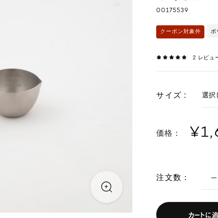
00175539
ボ
クーポン対象外
2
レビュ
サイズ :
¥1
価格：
注文数：
カートに