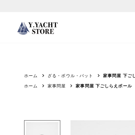
ス
キ
ッ
プ
し
て
コ
ン
テ
ホーム
ざる・ボウル・バット
家事問屋 下ご
ン
ホーム
家事問屋
家事問屋 下ごしらえボール
ツ
に
移
動
す
る