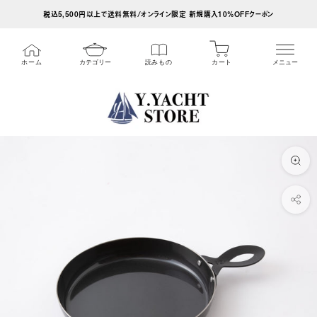
ス
税込5,500円以上で送料無料/オンライン限定 新規購入10%OFFクーポン
キ
ッ
カート
ホーム
カテゴリー
読みもの
メニュー
プ
し
て
コ
ン
テ
ン
ツ
に
移
動
す
る