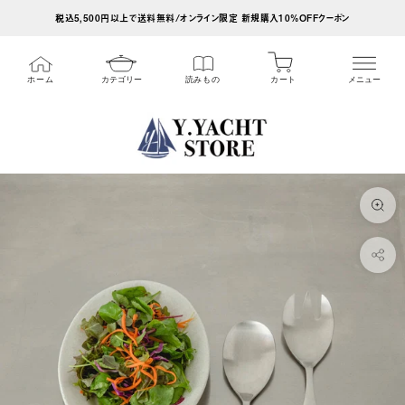
ス
税込5,500円以上で送料無料/オンライン限定 新規購入10%OFFクーポン
キ
ッ
カート
ホーム
カテゴリー
読みもの
メニュー
プ
し
て
コ
ン
テ
ン
ツ
に
移
動
す
る