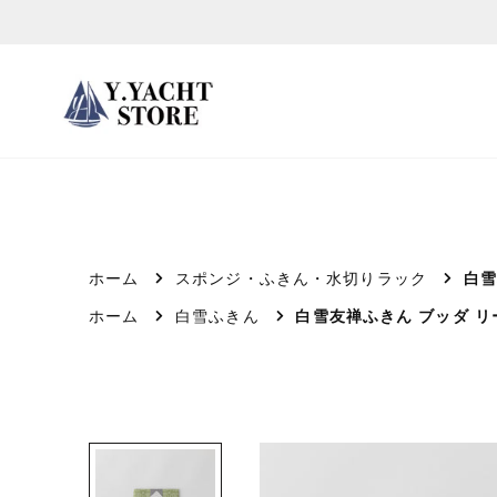
ス
キ
ッ
プ
し
て
コ
ン
テ
ホーム
スポンジ・ふきん・水切りラック
白雪
ン
ホーム
白雪ふきん
白雪友禅ふきん ブッダ 
ツ
に
移
動
す
る