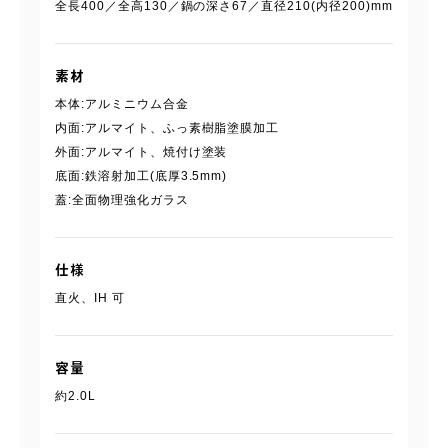
全長400／全高130／鍋の深さ67／直径210(内径200)mm
素材
本体:アルミニウム合金
内面:アルマイト、ふっ素樹脂塗膜加工
外面:アルマイト、焼付け塗装
底面:鉄溶射加工(底厚3.5mm)
蓋:全面物理強化ガラス
仕様
直火、IH 可
容量
約2.0L