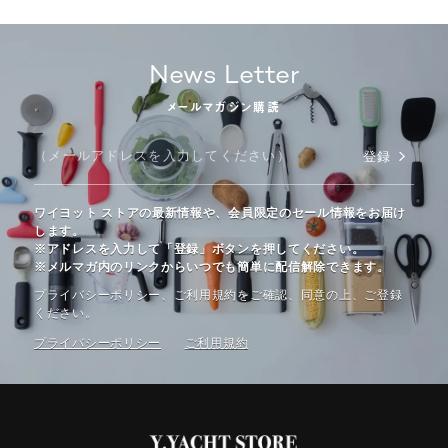
News Letter
メールマガジン購読
登録
ワイヨット ストアの最新情報や、会員限定のセール情報をお届け
します。
※アドレスを入力して「登録」ボタンを押してください。
※メルマガ内のリンクからいつでも簡単に配信解除できます。
プライバシーポリシー、ご利⽤規約をご確認、同意の上、ご登録
ください。
プライバシーポリシー
ご利⽤規約