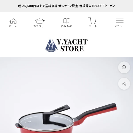
ス
税込5,500円以上で送料無料/オンライン限定 新規購入10%OFFクーポン
キ
ッ
カート
ホーム
カテゴリー
読みもの
メニュー
プ
し
て
コ
ン
テ
ン
ツ
に
移
動
す
る