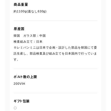
商品重量
約1100g(蓋なし630g)
原産国
韓国 ガラス部：中国
検査組み立て：日本
※レミパンミニは日本で企画・設計した部品を韓国にて委
託生産し、部品検査及び組み立てを日本国内で行っていま
す。
ボルト数の上限
200VIH
ギフト包装
〇