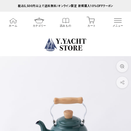
ス
税込5,500円以上で送料無料/オンライン限定 新規購入10%OFFクーポン
キ
ッ
カート
ホーム
カテゴリー
読みもの
メニュー
プ
し
て
コ
ン
テ
ン
ツ
に
移
動
す
る