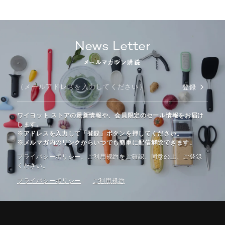
News Letter
メールマガジン購読
登録
ワイヨット ストアの最新情報や、会員限定のセール情報をお届け
します。
※アドレスを入力して「登録」ボタンを押してください。
※メルマガ内のリンクからいつでも簡単に配信解除できます。
プライバシーポリシー、ご利⽤規約をご確認、同意の上、ご登録
ください。
プライバシーポリシー
ご利⽤規約