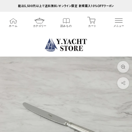
ス
税込5,500円以上で送料無料/オンライン限定 新規購入10%OFFクーポン
キ
ッ
カート
ホーム
カテゴリー
読みもの
メニュー
プ
し
て
コ
ン
テ
ン
ツ
に
移
動
す
る