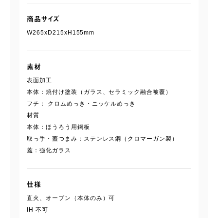
商品サイズ
W265xD215xH155mm
素材
表面加工
本体：焼付け塗装（ガラス、セラミック融合被覆）
フチ： クロムめっき・ニッケルめっき
材質
本体：ほうろう用鋼板
取っ手・蓋つまみ：ステンレス鋼（クロマーガン製）
蓋：強化ガラス
仕様
直火、オーブン（本体のみ）可
IH 不可