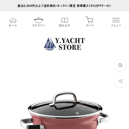
ス
税込5,500円以上で送料無料/オンライン限定 新規購入10%OFFクーポン
キ
ッ
カート
ホーム
カテゴリー
読みもの
メニュー
プ
し
て
コ
ン
テ
ン
ツ
に
移
動
す
る