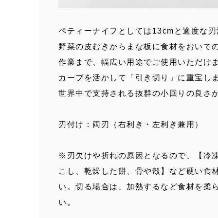
ペティーナイフとしては13cmと適度な
野菜の皮むきからまな板に食材をおいて
作業まで、幅広い用途でご使用いただけ
カーブを活かして「引き切り」に重宝し
世界中で支持される抜群の小回りの良さ
刃付け：両刃（右利き・左利き兼用）
※刃欠けや折れの原因となるので、【冷
こし、乾燥した餅、骨や殻】など硬い食
い。切る場合は、加熱するなど食材を柔
い。