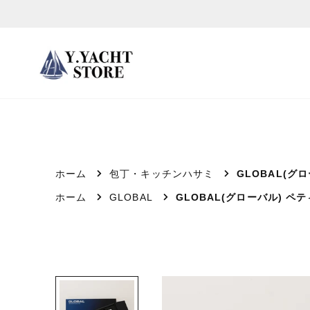
ス
キ
ッ
プ
し
て
コ
ン
テ
ホーム
包丁・キッチンハサミ
GLOBAL(グ
ン
ホーム
GLOBAL
GLOBAL(グローバル) ペ
ツ
に
移
動
す
る