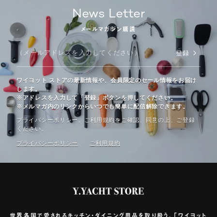
News Letter
メールマガジン購読
登録
ワイヨット ストアの最新情報や、会員限定のセール情報をお届け
します。
※アドレスを入力して「登録」ボタンを押してください。
※メルマガ内のリンクからいつでも簡単に配信解除できます。
プライバシーポリシー、ご利⽤規約をご確認、同意の上、ご登録
ください。
プライバシーポリシー
ご利⽤規約
世界各国で愛されるキッチン・ダイニング用品を取り扱う、「ワイヨット