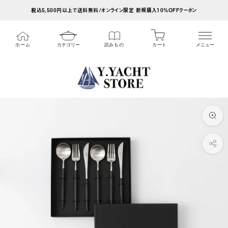
ス
税込5,500円以上で送料無料/オンライン限定 新規購入10%OFFクーポン
キ
ッ
カート
ホーム
カテゴリー
読みもの
メニュー
プ
し
て
コ
ン
テ
ン
ツ
に
移
動
す
る