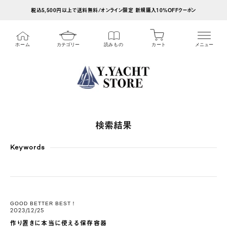
ス
税込5,500円以上で送料無料/オンライン限定 新規購入10%OFFクーポン
キ
ッ
カート
ホーム
カテゴリー
読みもの
メニュー
プ
し
て
コ
ン
テ
検索結果
ン
ツ
Keywords
に
移
動
GOOD BETTER BEST！
す
2023/12/25
る
作り置きに本当に使える保存容器