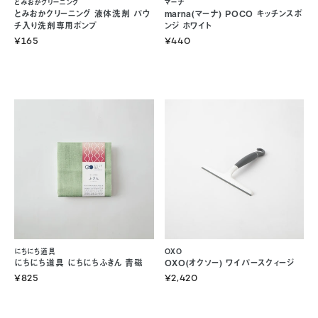
とみおかクリーニング
マーナ
とみおかクリーニング 液体洗剤 パウ
marna(マーナ) POCO キッチンスポ
チ入り洗剤専用ポンプ
ンジ ホワイト
¥165
¥440
にちにち道具
OXO
にちにち道具 にちにちふきん 青磁
OXO(オクソー) ワイパースクィージ
¥825
¥2,420