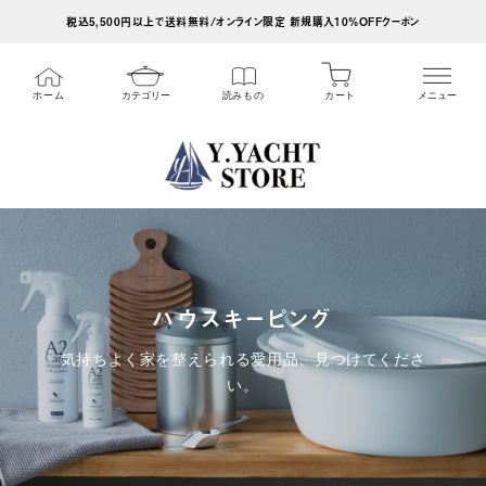
ス
税込5,500円以上で送料無料/オンライン限定 新規購入10%OFFクーポン
キ
ッ
カート
ホーム
カテゴリー
読みもの
メニュー
プ
し
て
コ
ン
テ
ン
ハウスキーピング
ツ
に
気持ちよく家を整えられる愛用品、見つけてくださ
移
い。
動
す
る