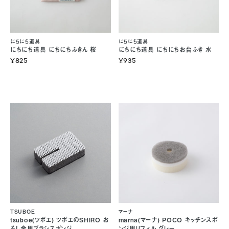
にちにち道具
にちにち道具
にちにち道具 にちにちふきん 桜
にちにち道具 にちにちお台ふき 水
¥825
¥935
TSUBOE
マーナ
tsuboe(ツボエ) ツボエのSHIRO お
marna(マーナ) POCO キッチンスポ
ろし金用ブラシスポンジ
ンジ用リフィル グレー