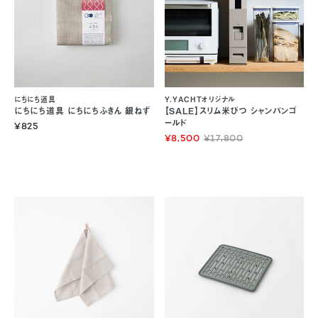
にちにち道具
Y.YACHTオリジナル
にちにち道具 にちにちふきん 銀ねず
【SALE】スリム米びつ シャンパンゴ
ールド
¥825
¥8,500
¥17,800