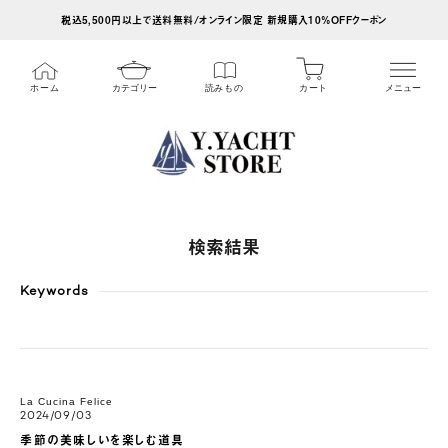
ス
税込5,500円以上で送料無料/オンライン限定 新規購入10%OFFクーポン
キ
ッ
カート
ホーム
カテゴリー
読みもの
メニュー
プ
し
て
コ
ン
テ
検索結果
ン
ツ
Keywords
に
移
動
La Cucina Felice
す
2024/09/03
る
季節の美味しいを楽しむ道具