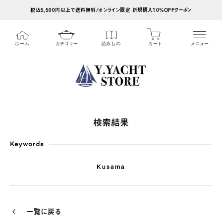
ス
税込5,500円以上で送料無料/オンライン限定 新規購入10%OFFクーポン
キ
ッ
カート
ホーム
カテゴリー
読みもの
メニュー
プ
し
て
コ
ン
テ
検索結果
ン
ツ
Keywords
に
Kusama
移
動
す
一覧に戻る
る