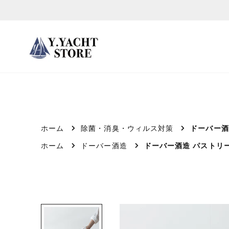
ス
キ
ッ
プ
し
て
コ
ン
テ
ホーム
除菌・消臭・ウィルス対策
ドーバー酒
ン
ホーム
ドーバー酒造
ドーバー酒造 パストリーゼ
ツ
に
移
動
す
る