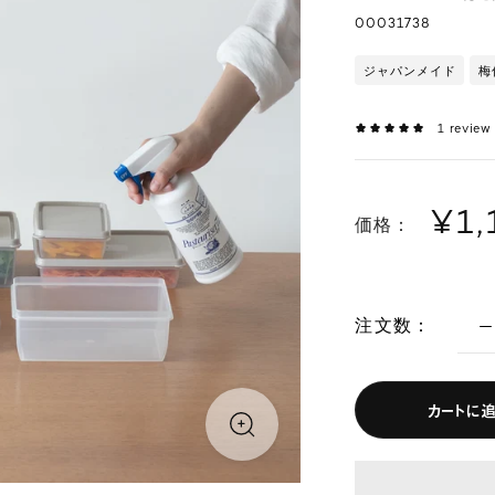
00031738
ジャパンメイド
梅
1
review
¥1,
価格：
注文数：
カートに