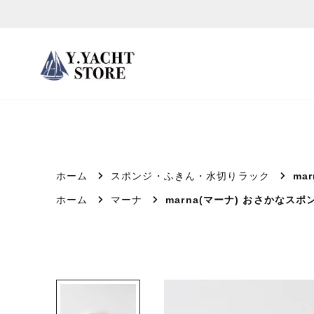
ス
キ
ッ
プ
し
て
コ
ン
テ
ホーム
スポンジ・ふきん・水切りラック
ma
ン
ホーム
マーナ
marna(マーナ) おさかなスポ
ツ
に
移
動
す
る