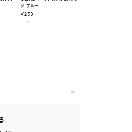
ジ ブルー
ジ ワインレッド
¥253
¥253
1
る