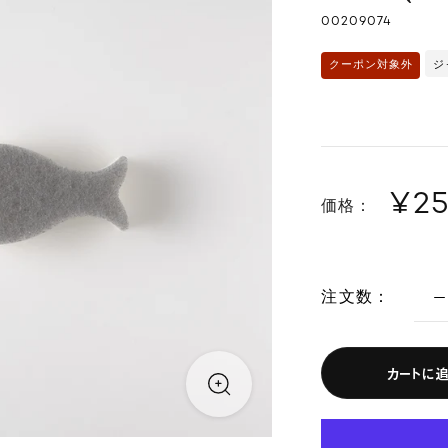
00209074
ジ
クーポン対象外
¥2
価格：
注文数：
カートに