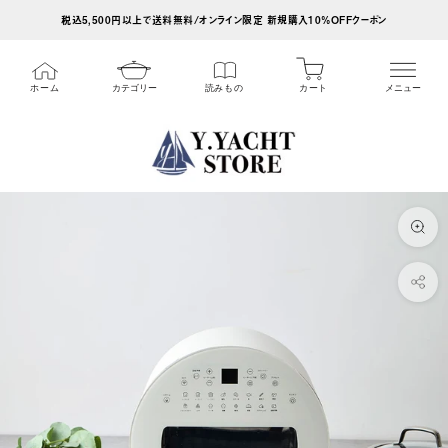
ス
税込5,500円以上で送料無料/オンライン限定 新規購入10%OFFクーポン
キ
ッ
カート
ホーム
カテゴリー
読みもの
メニュー
プ
し
て
コ
ン
テ
ン
ツ
に
移
動
す
る