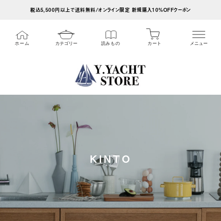
ス
税込5,500円以上で送料無料/オンライン限定 新規購入10%OFFクーポン
キ
ッ
カート
ホーム
カテゴリー
読みもの
メニュー
プ
し
て
コ
ン
テ
ン
ツ
KINTO
に
移
動
す
る