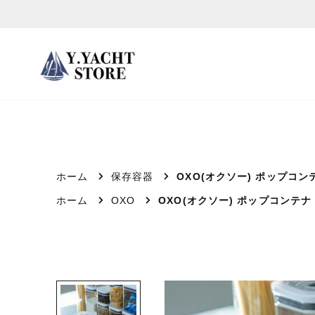
ス
キ
ッ
プ
し
て
コ
ン
テ
ホーム
保存容器
OXO(オクソー) ポップコン
ン
ホーム
OXO
OXO(オクソー) ポップコンテナ
ツ
に
移
動
す
る