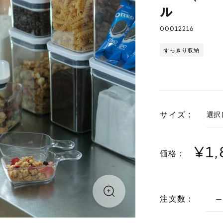
ル
00012216
すっきり収納
サイズ :
¥1,
価格：
注文数：