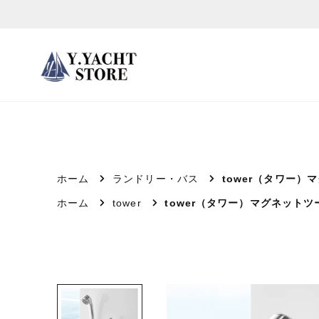
ス
キ
ッ
プ
し
て
コ
ン
テ
ホーム
ランドリー・バス
tower（タワー
ン
ホーム
tower
tower（タワー）マグネット
ツ
に
移
動
す
る