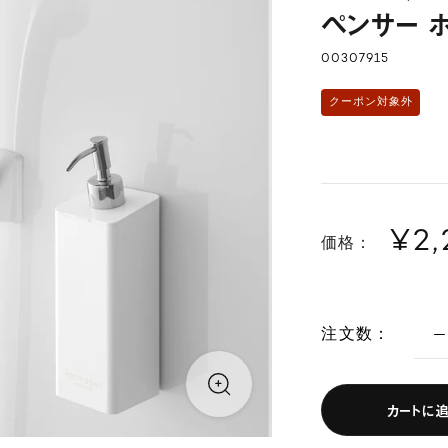
ペンサー 
00307915
クーポン対象外
¥2
価格：
注文数：
カートに