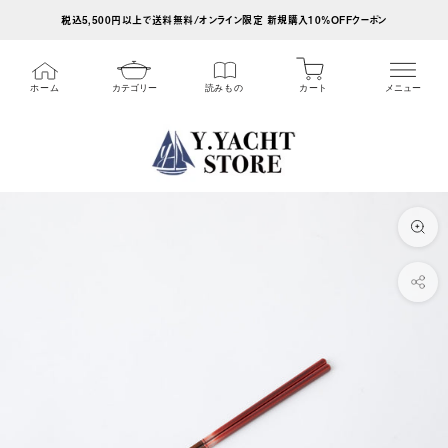
ス
税込5,500円以上で送料無料/オンライン限定 新規購入10%OFFクーポン
キ
ッ
カート
ホーム
カテゴリー
読みもの
メニュー
プ
し
て
コ
ン
テ
ン
ツ
に
移
動
す
る