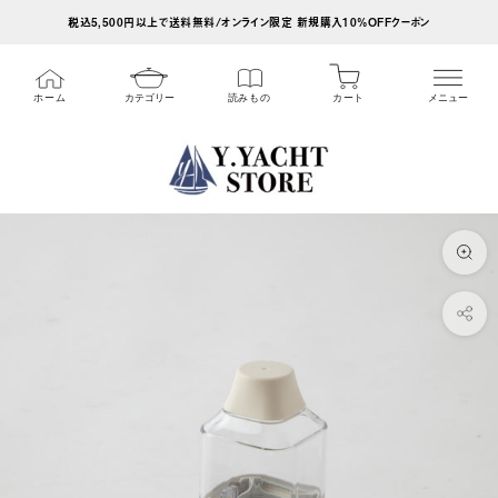
ス
税込5,500円以上で送料無料/オンライン限定 新規購入10%OFFクーポン
キ
ッ
カート
ホーム
カテゴリー
読みもの
メニュー
プ
し
て
コ
ン
テ
ン
ツ
に
移
動
す
る