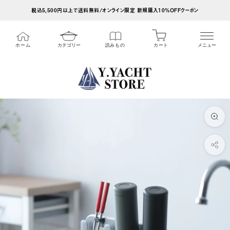
ス
税込5,500円以上で送料無料/オンライン限定 新規購入10%OFFクーポン
キ
ッ
カート
ホーム
カテゴリー
読みもの
メニュー
プ
し
て
コ
ン
テ
ン
ツ
に
移
動
す
る