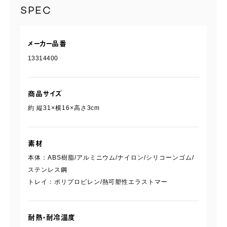
SPEC
メーカー品番
13314400
商品サイズ
約 縦31×横16×高さ3cm
素材
本体：ABS樹脂/アルミニウム/ナイロン/シリコーンゴム/
ステンレス鋼
トレイ：ポリプロピレン/熱可塑性エラストマー
耐熱・耐冷温度