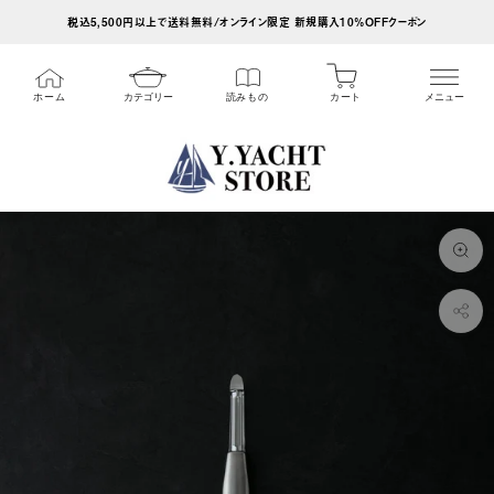
ス
税込5,500円以上で送料無料/オンライン限定 新規購入10%OFFクーポン
キ
ッ
カート
ホーム
カテゴリー
読みもの
メニュー
プ
し
て
コ
ン
テ
ン
ツ
に
移
動
す
る