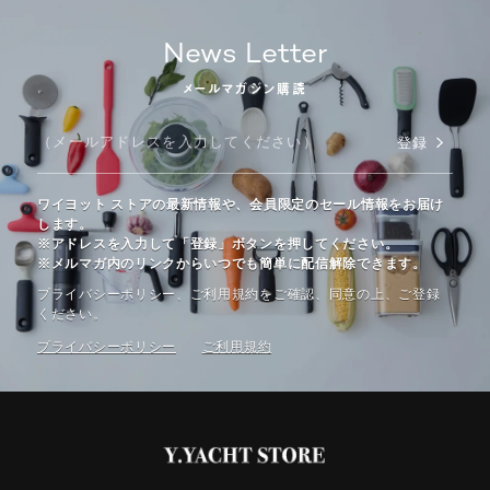
News Letter
メールマガジン購読
登録
ワイヨット ストアの最新情報や、会員限定のセール情報をお届け
します。
※アドレスを入力して「登録」ボタンを押してください。
※メルマガ内のリンクからいつでも簡単に配信解除できます。
プライバシーポリシー、ご利⽤規約をご確認、同意の上、ご登録
ください。
プライバシーポリシー
ご利⽤規約