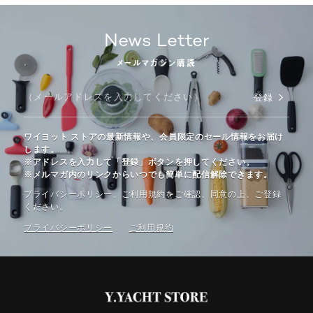
News Letter
メールマガジン購読
登録
ワイヨット ストアの最新情報や、会員限定のセール情報をお届け
します。
※アドレスを入力して「登録」ボタンを押してください。
※メルマガ内のリンクからいつでも簡単に配信解除できます。
プライバシーポリシー、ご利⽤規約をご確認、同意の上、ご登録
ください。
プライバシーポリシー
ご利⽤規約