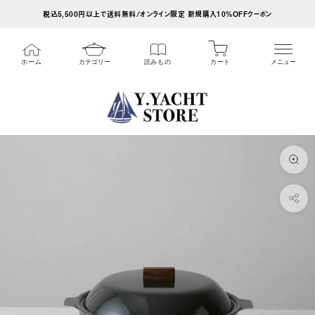
ス
税込5,500円以上で送料無料/オンライン限定 新規購入10%OFFクーポン
キ
ッ
カート
ホーム
カテゴリー
読みもの
メニュー
プ
し
て
コ
ン
テ
ン
ツ
に
移
動
す
る