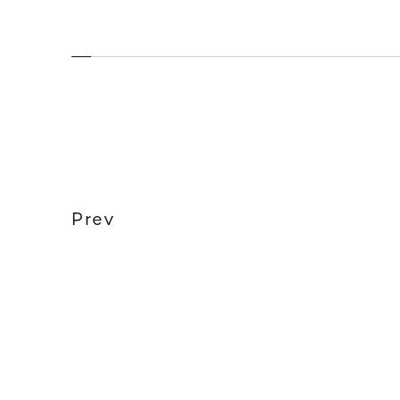
2.127659574468085%
completed
Prev