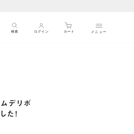
メニュー
検索
ログイン
カート
ームデリボ
した！