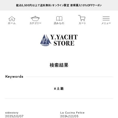
ス
税込5,500円以上で送料無料/オンライン限定 新規購入10%OFFクーポン
キ
ッ
カート
ホーム
カテゴリー
読みもの
メニュー
プ
し
て
コ
ン
テ
検索結果
ン
ツ
Keywords
に
#土鍋
移
動
す
sidestory
La Cucina Felice
る
2025/10/07
2024/12/05