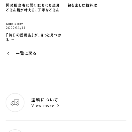
開発担当者に聞く！にちにち道具
旬を楽しむ鍋料理
ごはん鍋が叶える、丁寧なごはん体
験
Side Story
2022/11/11
「毎日の愛用品」が、きっと見つか
る！
日本の伝統×デザインから生み出さ
れる
一覧に戻る
Homeland（ホームランド）
送料について
View more