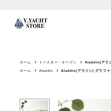
ス
キ
ッ
プ
し
て
コ
ン
テ
ホーム
トースター・オーブン
Aladdin(
ン
ホーム
Aladdin
Aladdin(アラジン) グラ
ツ
に
移
動
す
る