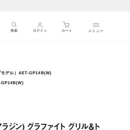
メニュー
検索
ログイン
カート
デル）AET-GP14B(W)
P14B(W)
n(アラジン) グラファイト グリル＆ト