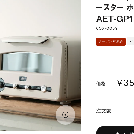
ースター 
AET-GP1
05070054
2
クーポン対象外
¥3
価格：
注文数：
カートに