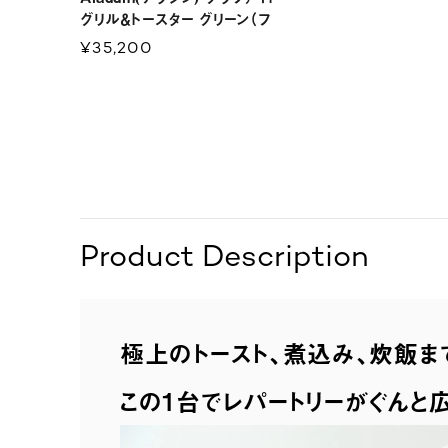
グリル＆トースター グリーン（フ
ラッグシップモデル）AET-
¥35,200
GP14B(G)
Product Description
極上のトースト、煮込み、炊飯ま
この1台でレパートリーがぐんと広