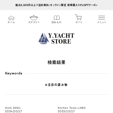
ス
税込5,500円以上で送料無料/オンライン限定 新規購入10%OFFクーポン
キ
ッ
カート
ホーム
カテゴリー
読みもの
メニュー
プ
し
て
コ
ン
テ
検索結果
ン
ツ
Keywords
に
#注目の読み物
移
動
す
think SDGs
Kitchen Tools LABO
る
2024/10/17
2023/10/17