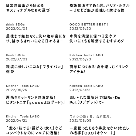
日常の家事から始める
炊飯鍋おすすめ4選。ハリオ・ルクル
サスティナブルなもの選び
ーゼなどご飯が美味しく炊ける鍋
think SDGs
GOOD BETTER BEST！
2023/01/05
2022/09/20
最後まで無駄なく。洗い物が楽にな
水筒を清潔に保つ日常ケア
り、排水もきれいになる日々ふきん
洗いにくさを解消するおすすめグッ
の使い方
ズ
think SDGs
Kitchen Tools LABO
2022/07/01
2022/06/20
環境に優しいエコな「フライパン」
簡単につくれる！夏を楽しむドリンク
選び
アイテム！
Kitchen Tools LABO
Kitchen Tools LABO
2022/05/25
2022/05/25
厚焼きホットサンドの決定版！
おしゃれな電気圧力鍋Re・De
ビタントニオ「goooodⅡ(グード)」
Pot（リデポット）で
毎日の食卓を特別に
Kitchen Tools LABO
ワタシの愛する、台所道具。
2022/04/21
2021/08/05
「煮る・茹でる・揚げる・炊く」など
一度使ったらもう手放せない！わたし
コンパクトなのにマルチに活躍！
の相棒「OXO（オクソー）」