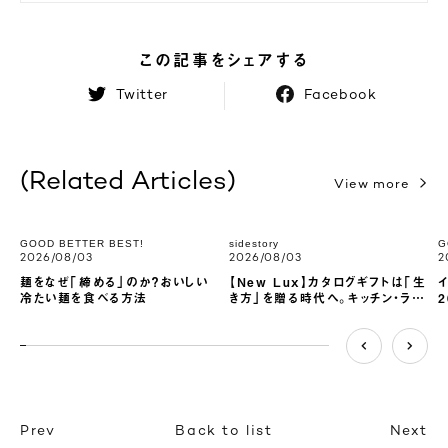
この記事をシェアする
Twitter
Facebook
(Related Articles)
View more
GOOD BETTER BEST!
sidestory
G
2026/08/03
2026/08/03
2
麺をなぜ「締める」のか？おいしい
【New Lux】カタログギフトは「生
冷たい麺を食べる方法
き方」を贈る時代へ。キッチン・ライ
フスタイル専門店が本気でつくった
新しいラグジュアリー
2.0408163265306123%
completed
Prev
Back to list
Next