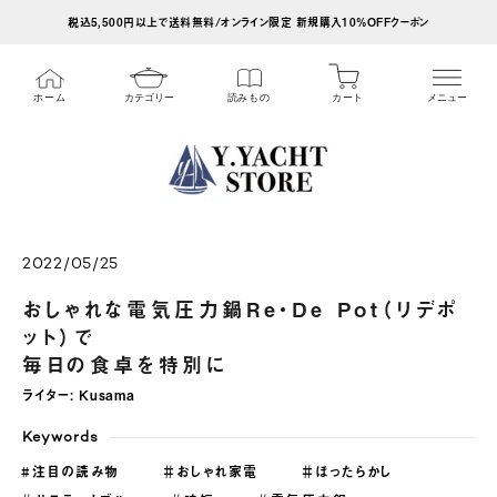
ス
税込5,500円以上で送料無料/オンライン限定 新規購入10%OFFクーポン
キ
ッ
カート
ホーム
カテゴリー
読みもの
メニュー
プ
し
て
コ
ン
テ
2022/05/25
ン
おしゃれな電気圧力鍋Re・De Pot（リデポ
ツ
ット）で
に
毎日の食卓を特別に
移
ライター:
Kusama
動
Keywords
す
#注目の読み物
＃おしゃれ家電
＃ほったらかし
る