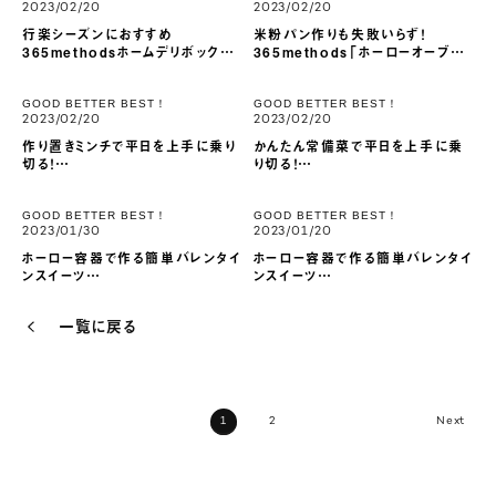
2023/02/20
2023/02/20
行楽シーズンにおすすめ
米粉パン作りも失敗いらず！
365methodsホームデリボックス
365methods「ホーローオーブン
で簡単お重弁当
ディッシュ」で
美味しく・楽しいパンライフを♬
GOOD BETTER BEST！
GOOD BETTER BEST！
2023/02/20
2023/02/20
作り置きミンチで平日を上手に乗り
かんたん常備菜で平日を上手に乗
切る！
り切る！
ペンネのボロネーゼとドライカレー
豚肉の生姜焼き風ワンプレートとき
のことスモークサーモンの簡単クリ
ームパスタ
GOOD BETTER BEST！
GOOD BETTER BEST！
2023/01/30
2023/01/20
ホーロー容器で作る簡単バレンタイ
ホーロー容器で作る簡単バレンタイ
ンスイーツ
ンスイーツ
フランボワーズガトーショコラ
友チョコにオススメ！生キャラメル
一覧に戻る
1
2