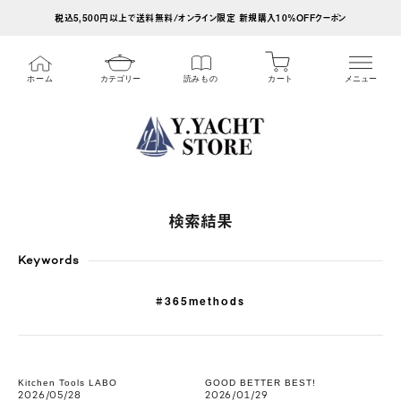
ス
税込5,500円以上で送料無料/オンライン限定 新規購入10%OFFクーポン
キ
ッ
カート
ホーム
カテゴリー
読みもの
メニュー
プ
し
て
コ
ン
テ
検索結果
ン
ツ
Keywords
に
#365methods
移
動
す
Kitchen Tools LABO
GOOD BETTER BEST!
る
2026/05/28
2026/01/29