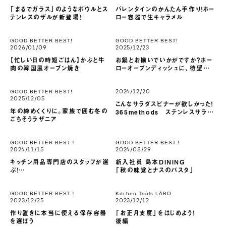
「まるでガラス」のようなボウルとス
バレンタインのかんたん手作り！ホー
テンレスのザルが新登場！
ロー容器で生キャラメル
GOOD BETTER BEST!
GOOD BETTER BEST!
2026/01/09
2025/12/23
【忙しい日の時短ごはん】かぶと牛
お鍋とお揃いでいかがですか？ホー
肉の韓国風オーブン焼き
ローオーブンディッシュに、待望の
「カフェオレ」色が加わりました。
GOOD BETTER BEST!
2024/12/20
2025/12/05
こんなサラダスピナーが欲しかった！
年の締めくくりに。家族で囲む冬の
365methods ステンレスサラダ
ごちそうラザニア
スピナー
GOOD BETTER BEST！
GOOD BETTER BEST！
2024/11/15
2024/08/29
キッチン用品専門店のスタッフが選
新入社員 島本DINING
ぶ！
「秋の味覚とナスのパスタ」
冬のおすすめアイテム
GOOD BETTER BEST！
Kitchen Tools LABO
2023/12/25
2023/12/12
作り置きに本当に使える保存容器
「お正月支度」をはじめよう！
を選ぼう
後編