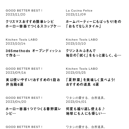
GOOD BETTER BEST！
La Cucina Felice
2023/11/20
2023/11/09
クリスマスおすすめ簡単レシピ
ホームパーティーにもばっちり！冬の
ホーロー容器でつくるスコップケー
「おもてなしスタイル」
キ
Kitchen Tools LABO
Kitchen Tools LABO
2023/10/14
2023/10/10
365methods オーブンディッシュ
クリンネルふきんで
で作る
毎日の「拭く」をもっと楽しく、心地
“簡単かぼちゃレシピ”
よく
GOOD BETTER BEST！
Kitchen Tools LABO
2023/09/16
2023/05/25
実は使いやすい！おすすめの1段お
「夏野菜」を美味しく食べよう！
弁当箱6選
おすすめの道具 4選
GOOD BETTER BEST！
ワタシの愛する、台所道具。
2023/04/20
2023/04/01
ホーロー容器1つでつくる春野菜レ
何度も繰り返し使える♪
シピ
地球にも人にも優しい
「野菜たっぷりアクアパッツァ」
サスティナブルなおうちパーティーの
楽しみ方
GOOD BETTER BEST！
ワタシの愛する、台所道具。