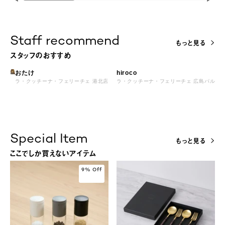
◀
▶
Staff recommend
もっと見る
スタッフのおすすめ
おたけ
hiroco
ラ・クッチーナ・フェリーチェ 港北店
ラ・クッチーナ・フェリーチェ 広島パルコ
Special Item
もっと見る
ここでしか買えないアイテム
9% Off
9% Off