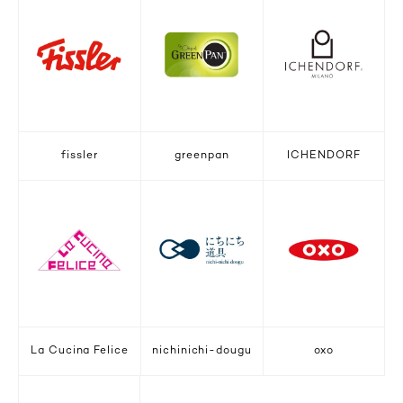
fissler
greenpan
ICHENDORF
La Cucina Felice
nichinichi-dougu
oxo