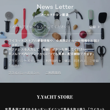
News Letter
メールマガジン購読
登録
ワイヨット ストアの最新情報や、会員限定のセール情報をお届け
します。
※アドレスを入力して「登録」ボタンを押してください。
※メルマガ内のリンクからいつでも簡単に配信解除できます。
プライバシーポリシー、ご利⽤規約をご確認、同意の上、ご登録
ください。
プライバシーポリシー
ご利⽤規約
世界各国で愛されるキッチン・ダイニング用品を取り扱う、「ワイヨット