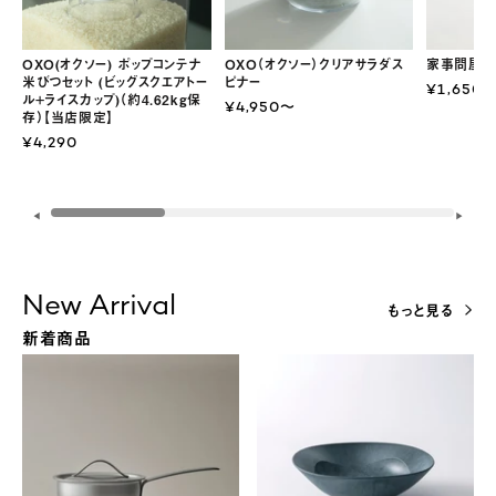
OXO(オクソー) ポップコンテナ
OXO（オクソー）クリアサラダス
家事問屋 
米びつセット (ビッグスクエアトー
ピナー
¥1,650
ル+ライスカップ)（約4.62kg保
¥4,950〜
存）【当店限定】
¥4,290
◀
▶
New Arrival
もっと見る
新着商品