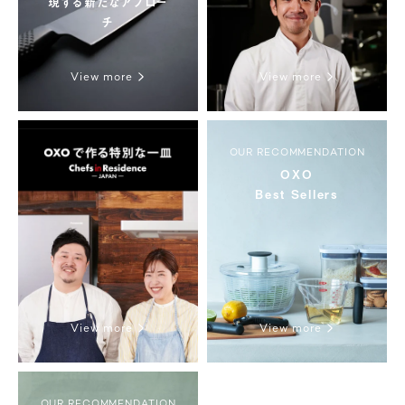
現する新たなアプロー
チ
View more
View more
OUR RECOMMENDATION
OXO
Best Sellers
View more
View more
OUR RECOMMENDATION