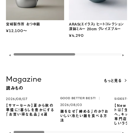
宮﨑製作所 おつゆ鍋
ARAS(エイラス) ヒートコレクション
深鉢ミルー 20cm グレイズブルー
¥12,100〜
¥4,290
◀
▶
Magazine
もっと見る
読みもの
GOOD BETTER BEST!
SIDESTOR
2026/08/07
【サマーセール】夏から秋の
【New 
2026/08/03
準備に！暮らしを豊かにする
トは「生
麺をなぜ「締める」のか？お
「お買い得な名品」4選
へ。キッチ
いしい冷たい麺を食べる方
専門店が
法
しいラグジ