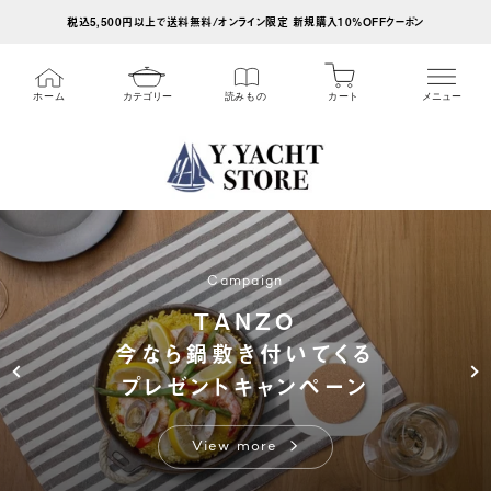
ス
税込5,500円以上で送料無料/オンライン限定 新規購入10%OFFクーポン
キ
ッ
カート
ホーム
カテゴリー
読みもの
メニュー
プ
し
て
コ
ン
テ
Campaign
ン
TANZO
ツ
今なら鍋敷き付いてくる
に
プレゼントキャンペーン
移
動
す
View more
る