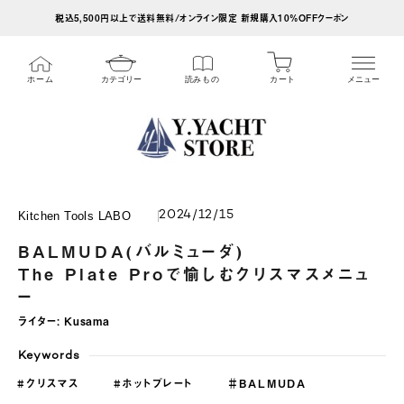
ス
税込5,500円以上で送料無料/オンライン限定 新規購入10%OFFクーポン
キ
ッ
カート
ホーム
カテゴリー
読みもの
メニュー
プ
し
て
コ
ン
テ
2024/12/15
Kitchen Tools LABO
ン
BALMUDA(バルミューダ)
ツ
The Plate Proで愉しむクリスマスメニュ
に
ー
移
ライター:
Kusama
動
Keywords
す
#クリスマス
#ホットプレート
＃BALMUDA
る