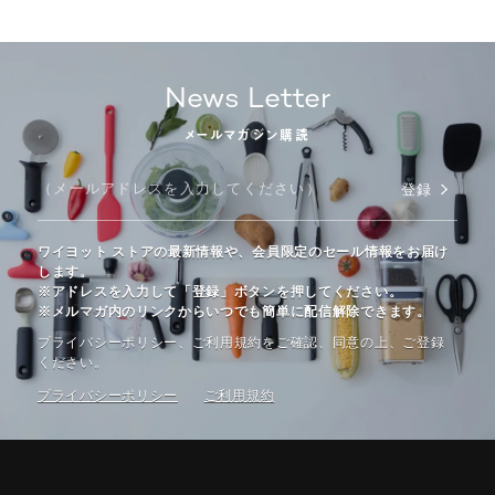
News Letter
メールマガジン購読
登録
ワイヨット ストアの最新情報や、会員限定のセール情報をお届け
します。
※アドレスを入力して「登録」ボタンを押してください。
※メルマガ内のリンクからいつでも簡単に配信解除できます。
プライバシーポリシー、ご利⽤規約をご確認、同意の上、ご登録
ください。
プライバシーポリシー
ご利⽤規約