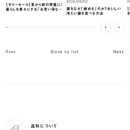
2026/08/03
2
【サマーセール】夏から秋の準備に！
麺をなぜ「締める」のか？おいしい
暮らしを豊かにする「お買い得な名
冷たい麺を食べる方法
品」4選
2.0408163265306123%
completed
Prev
Back to list
Next
送料について