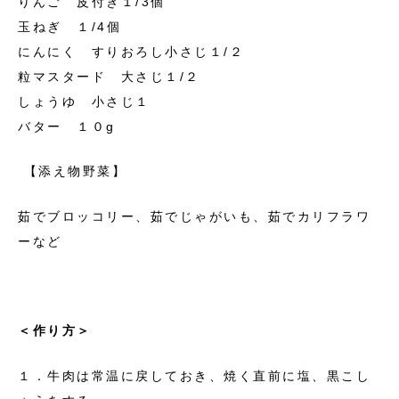
りんご 皮付き１/3個
玉ねぎ １/4個
にんにく すりおろし小さじ１/２
粒マスタード 大さじ１/２
しょうゆ 小さじ１
バター １０g
【添え物野菜】
茹でブロッコリー、茹でじゃがいも、茹でカリフラワ
ーなど
＜作り方＞
１．牛肉は常温に戻しておき、焼く直前に塩、黒こし