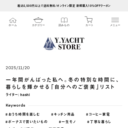
ス
税込5,500円以上で送料無料/オンライン限定 新規購入10%OFFクーポン
キ
ッ
カート
ホーム
カテゴリー
読みもの
メニュー
プ
し
て
コ
ン
テ
2025/11/20
ン
一年間がんばった私へ。冬の特別な時間に、
ツ
暮らしを輝かせる「自分へのご褒美」リスト
に
ライター:
hashi
移
Keywords
動
#おうち時間を楽しむ
#キッチン用品
#コーヒー家電
す
#ボーナスで買いたいもの
#一生モノ
#丁寧な暮らし
る